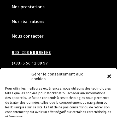
Nos prestations
Nos réalisations
Nous contacter
NOS COORDONNÉES
(+33) 5 56 12 09 97
Gérer le consentement aux
contact@forceelectricite.com
cookies
Pour offrir les meilleures expériences, nous utilisons des technologies
NOS HORAIRES D’OUVERTURE
telles que les cookies pour stocker et/ou accéder aux informations
des appareils. Le fait de consentir à ces technologies nous permettra
De 9h à 18h
de traiter des données telles que le comportement de navigation ou
les ID uniques sur ce site. Le fait de ne pas consentir ou de retirer son
du lundi au vendredi
consentement peut avoir un effet négatif sur certaines caractéristiques
et fonctions.