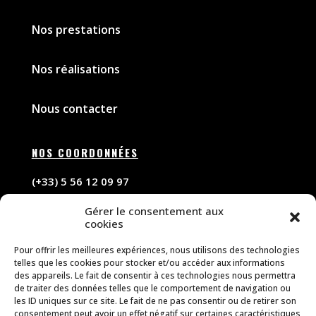
Nos prestations
Nos réalisations
Nous contacter
NOS COORDONNÉES
(+33) 5 56 12 09 97
Gérer le consentement aux
contact@forceelectricite.com
cookies
Pour offrir les meilleures expériences, nous utilisons des technologies
NOS HORAIRES D’OUVERTURE
telles que les cookies pour stocker et/ou accéder aux informations
des appareils. Le fait de consentir à ces technologies nous permettra
De 9h à 18h
de traiter des données telles que le comportement de navigation ou
les ID uniques sur ce site. Le fait de ne pas consentir ou de retirer son
du lundi au vendredi
consentement peut avoir un effet négatif sur certaines caractéristiques